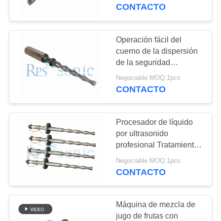
equipo
CONTACTO
CONTROL
DE
Operación fácil del
CALIDAD
cuerno de la dispersión
de la seguridad
ultrasónica Titanium del
Negociable MOQ:1pcs
ÉNTRENOS
equipo
CONTACTO
EN
CONTACTO
Procesador de líquido
CON
por ultrasonido
profesional Tratamiento
eficiente del agua con
NOTICIAS
Negociable MOQ:1pcs
titanio
CONTACTO
CASOS
Máquina de mezcla de
jugo de frutas con