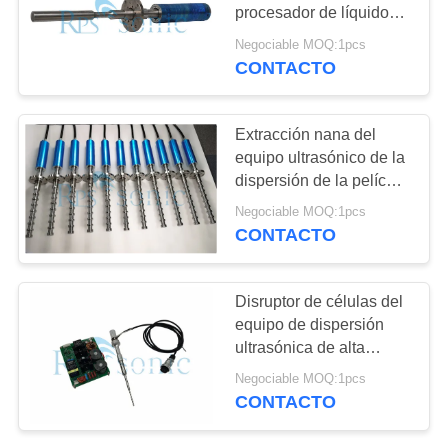
MAPA
procesador de líquidos
DEL
por ultrasonido industrial
Negociable MOQ:1pcs
CONTACTO
SITIO
POLÍTICA
Extracción nana del
equipo ultrasónico de la
DE
dispersión de la película
PRIVACIDAD
fina 20 l/min
Negociable MOQ:1pcs
CONTACTO
Disruptor de células del
equipo de dispersión
ultrasónica de alta
frecuencia
Negociable MOQ:1pcs
CONTACTO