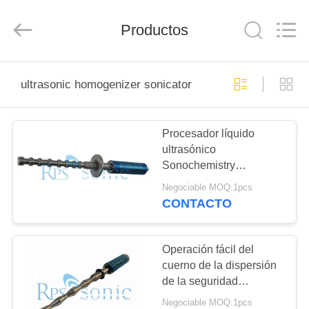
2026
Hangzhou
Powersonic
Equipment
Productos
Co.,
Ltd..
All
Rights
HOGAR
Reserved.
ultrasonic homogenizer sonicator
PRODUCTOS
Procesador líquido
ultrasónico
SOBRE
Sonochemistry
NOSOTROS
ultrasónico de la
Negociable MOQ:1pcs
extracción médica
CONTACTO
VIAJE
DE
Operación fácil del
cuerno de la dispersión
LA
de la seguridad
FÁBRICA
ultrasónica Titanium del
Negociable MOQ:1pcs