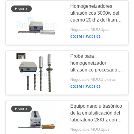
Homogeneizadores
ultrasónicos 3000w del
cuerno 20khz del titanio
de alta presión para
Negociable MOQ:1pcs
agroquímico
CONTACTO
Probe para
homogeneizador
ultrasónico procesador
de sonicadores disruptor
Negociable MOQ:1 piezas
de células mezclador
CONTACTO
Equipo nano ultrasónico
de la emulsificación del
laboratorio 28Khz con el
cuerno del titanio
Negociable MOQ:1pcs