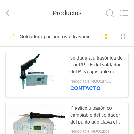
2026
Hangzhou
Powersonic
Equipment
Productos
Co.,
Ltd..
All
Rights
HOGAR
Reserved.
101
Soldadura por puntos ultrasónica
Herramienta de la
PRODUCTOS
soldadura
soldadura ultrasónica de
For PP PE del soldador
ultrasónica
SOBRE
del PDA ajustable de
NOSOTROS
600w 35Khz
Negociable MOQ:1PCS
CONTACTO
51
VIAJE
Transductor de la
DE
Plástico ultrasónico
cambiable del soldador
LA
soldadura
del punto que clava el
FÁBRICA
soldador ultrasónico de
ultrasónica
Negociable MOQ:1pcs