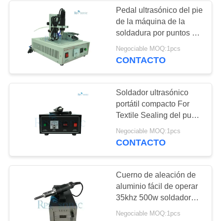
Pedal ultrasónico del pie
de la máquina de la
48
soldadura por puntos el
Soldadura por
de alta frecuencia 35khz
Negociable MOQ:1pcs
CONTACTO
puntos ultrasónica
Soldador ultrasónico
portátil compacto For
Textile Sealing del punto
de 28khz 600w
68
Negociable MOQ:1pcs
CONTACTO
Procesador líquido
ultrasónico
Cuerno de aleación de
aluminio fácil de operar
35khz 500w soldadora
de ultrasonido portátil
Negociable MOQ:1pcs