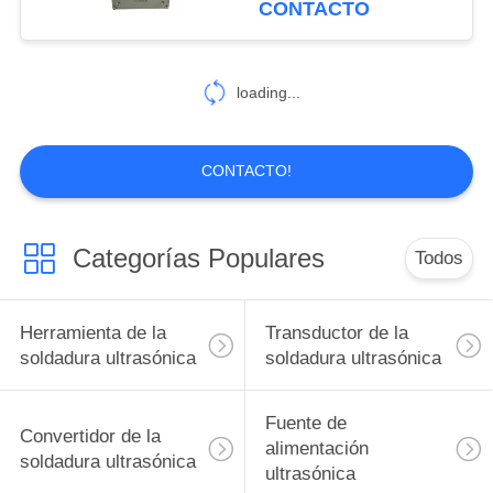
CONTACTO
16
Bocas de espray
loading...
ultrasónicas
CONTACTO!
Categorías Populares
Todos
15
Herramienta que
Herramienta de la
Transductor de la
trabaja a máquina
soldadura ultrasónica
soldadura ultrasónica
ultrasónica
Fuente de
Convertidor de la
alimentación
soldadura ultrasónica
ultrasónica