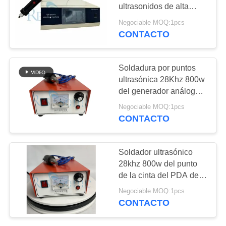
MAPA
ultrasonidos de alta
DEL
precisión"
Negociable MOQ:1pcs
CONTACTO
30
SITIO
cuerno de la
POLÍTICA
Soldadura por puntos
soldadura
ultrasónica 28Khz 800w
DE
del generador análogo
ultrasónica
PRIVACIDAD
para la soldadura de la
Negociable MOQ:1pcs
cinta
CONTACTO
90
Soldador ultrasónico
Dispositivo
28khz 800w del punto
de la cinta del PDA del
ultrasónico del corte
generador de Digitaces
Negociable MOQ:1pcs
CONTACTO