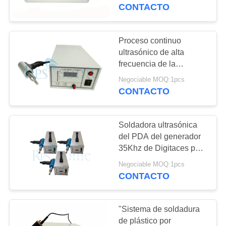
la mano
CONTACTO
CONTROL
DE
Proceso continuo
17
CALIDAD
ultrasónico de alta
Convertidor de la
frecuencia de la
soldadura por puntos
soldadura
Negociable MOQ:1pcs
ÉNTRENOS
CONTACTO
EN
ultrasónica
CONTACTO
Soldadora ultrasónica
CON
del PDA del generador
35Khz de Digitaces para
40
las piezas de automóvil
NOTICIAS
Negociable MOQ:1pcs
Fuente de
CONTACTO
alimentación
CASOS
"Sistema de soldadura
ultrasónica
de plástico por