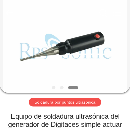
2026
Hangzhou
Powersonic
Equipment
Co.,
Ltd..
All
Rights
HOGAR
Reserved.
PRODUCTOS
SOBRE
NOSOTROS
VIAJE
DE
Soldadura por puntos ultrasónica
LA
Equipo de soldadura ultrasónica del
FÁBRICA
generador de Digitaces simple actuar