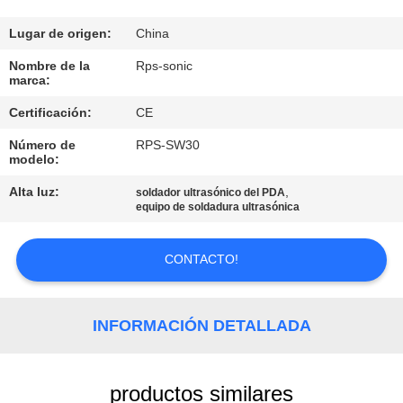
CONTROL
Lugar de origen:
China
DE
Nombre de la
Rps-sonic
marca:
CALIDAD
Certificación:
CE
Número de
RPS-SW30
ÉNTRENOS
modelo:
EN
Alta luz:
,
soldador ultrasónico del PDA
CONTACTO
equipo de soldadura ultrasónica
CON
CONTACTO!
NOTICIAS
INFORMACIÓN DETALLADA
CASOS
productos similares