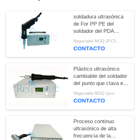
MAPA
DEL
soldadura ultrasónica
SITIO
de For PP PE del
soldador del PDA
ajustable de 600w
POLÍTICA
Negociable MOQ:1PCS
35Khz
CONTACTO
DE
PRIVACIDAD
Plástico ultrasónico
cambiable del soldador
del punto que clava el
soldador ultrasónico de
Negociable MOQ:1pcs
la mano
CONTACTO
Proceso continuo
ultrasónico de alta
frecuencia de la