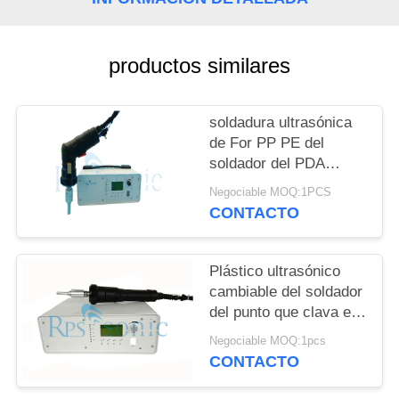
MAPA
DEL
SITIO
productos similares
POLÍTICA
soldadura ultrasónica
de For PP PE del
DE
soldador del PDA
PRIVACIDAD
ajustable de 600w
Negociable MOQ:1PCS
35Khz
CONTACTO
Plástico ultrasónico
cambiable del soldador
del punto que clava el
soldador ultrasónico de
Negociable MOQ:1pcs
la mano
CONTACTO