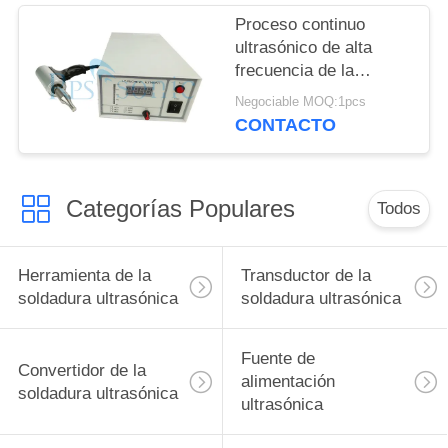
Proceso continuo
ultrasónico de alta
frecuencia de la
soldadura por puntos
Negociable MOQ:1pcs
CONTACTO
Categorías Populares
Todos
Herramienta de la
Transductor de la
soldadura ultrasónica
soldadura ultrasónica
Fuente de
Convertidor de la
alimentación
soldadura ultrasónica
ultrasónica