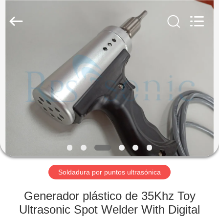
2026
Hangzhou
Powersonic
Equipment
Co.,
Ltd..
All
Rights
HOGAR
Reserved.
PRODUCTOS
SOBRE
NOSOTROS
VIAJE
DE
Soldadura por puntos ultrasónica
LA
Generador plástico de 35Khz Toy
FÁBRICA
Ultrasonic Spot Welder With Digital