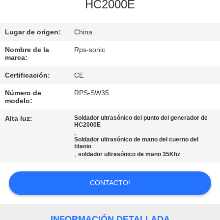
HC2000E
CONTROL
Lugar de origen:
China
DE
CALIDAD
Nombre de la
Rps-sonic
marca:
Certificación:
CE
ÉNTRENOS
Número de
RPS-SW35
EN
modelo:
CONTACTO
Alta luz:
Soldador ultrasónico del punto del generador de
HC2000E
CON
,
Soldador ultrasónico de mano del cuerno del
titanio
,
soldador ultrasónico de mano 35Khz
NOTICIAS
CONTACTO!
CASOS
INFORMACIÓN DETALLADA